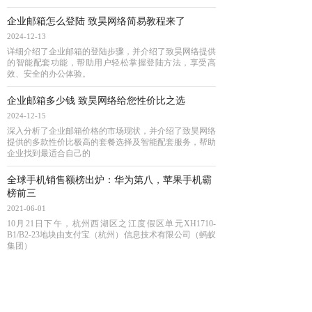
企业邮箱怎么登陆 致昊网络简易教程来了
2024-12-13
详细介绍了企业邮箱的登陆步骤，并介绍了致昊网络提供
的智能配套功能，帮助用户轻松掌握登陆方法，享受高
效、安全的办公体验。
企业邮箱多少钱 致昊网络给您性价比之选
2024-12-15
深入分析了企业邮箱价格的市场现状，并介绍了致昊网络
提供的多款性价比极高的套餐选择及智能配套服务，帮助
企业找到最适合自己的
全球手机销售额榜出炉：华为第八，苹果手机霸
榜前三
2021-06-01
10月21日下午，杭州西湖区之江度假区单元XH1710-
B1/B2-23地块由支付宝（杭州）信息技术有限公司（蚂蚁
集团）
定了！蚂蚁集团近27亿元拍下之江地块
2020-10-26
10月21日下午，杭州西湖区之江度假区单元XH1710-